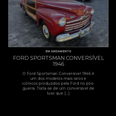
EM ANDAMENTO
CHEVROLET PICK-UP 1950
A Chevrolet Pickup 1950 é um
clássico utilitário da linha Advance
Design, produzida entre 1947 e 1955.
Reconhecida pelo design
arredondado e robusto, foi a […]