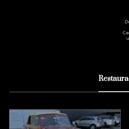
D
Ca
u
Restaur