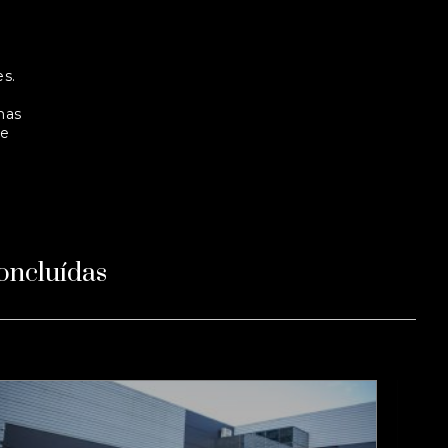
s.
mas
 e
oncluídas