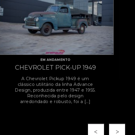
EM ANDAMENTO
Ford Galaxie XL GT 1969
O Ford Galaxie XL GT 1969 foi um dos
grandes ícones da Ford na virada da
década de 60, reunindo o luxo
tradicional da linha […]