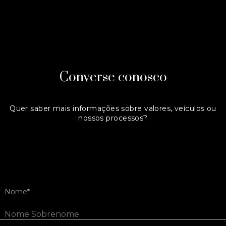
Converse conosco
Quer saber mais informações sobre valores, veículos ou
nossos processos?
Entre em contato:
(+55) 54 3242 6521
Ou preencha o formulário abaixo.
Nome*