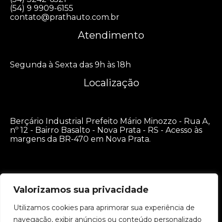
(54) 9 9909-6155
contato@prathauto.com.br
Atendimento
Segunda à Sexta das 9h às 18h
Localização
Berçário Industrial Prefeito Mário Minozzo - Rua A,
nº 12 - Bairro Basalto - Nova Prata - RS - Acesso às
margens da BR-470 em Nova Prata.
Valorizamos sua privacidade
Privacidade / Termos / Código de Conduta
© 2021-2026 Prathauto todos os direitos reservados
Utilizamos cookies para aprimorar sua experiência de
navegação, exibir anúncios ou conteúdo personalizado