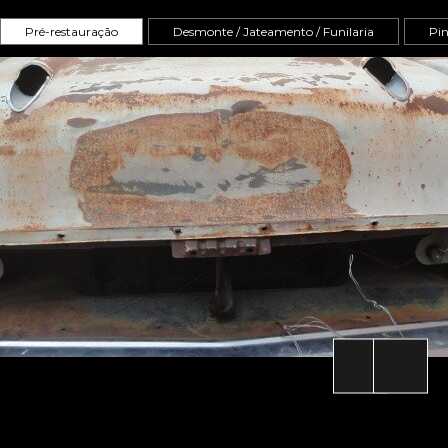
Pré-restauração
Desmonte / Jateamento / Funilaria
Pi