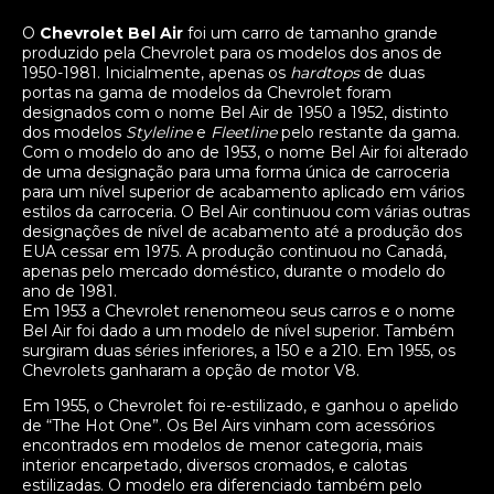
O
Chevrolet Bel Air
foi um carro de tamanho grande
produzido pela Chevrolet para os modelos dos anos de
1950-1981. Inicialmente, apenas os
hardtops
de duas
portas na gama de modelos da Chevrolet foram
designados com o nome Bel Air de 1950 a 1952, distinto
dos modelos
Styleline
e
Fleetline
pelo restante da gama.
Com o modelo do ano de 1953, o nome Bel Air foi alterado
de uma designação para uma forma única de carroceria
para um nível superior de acabamento aplicado em vários
estilos da carroceria. O Bel Air continuou com várias outras
designações de nível de acabamento até a produção dos
EUA cessar em 1975. A produção continuou no Canadá,
apenas pelo mercado doméstico, durante o modelo do
ano de 1981.
Em 1953 a Chevrolet renenomeou seus carros e o nome
Bel Air foi dado a um modelo de nível superior. Também
surgiram duas séries inferiores, a 150 e a 210. Em 1955, os
Chevrolets ganharam a opção de motor V8.
Em 1955, o Chevrolet foi re-estilizado, e ganhou o apelido
de “The Hot One”. Os Bel Airs vinham com acessórios
encontrados em modelos de menor categoria, mais
interior encarpetado, diversos cromados, e calotas
estilizadas. O modelo era diferenciado também pelo