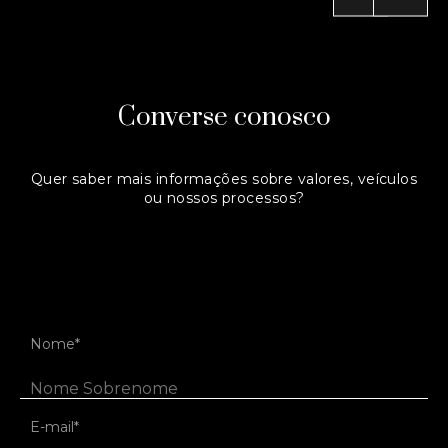
Converse conosco
Quer saber mais informações sobre valores, veículos
ou nossos processos?
Entre em contato:
(+55) 54 3242 6521
Ou preencha o formulário abaixo.
Nome*
E-mail*