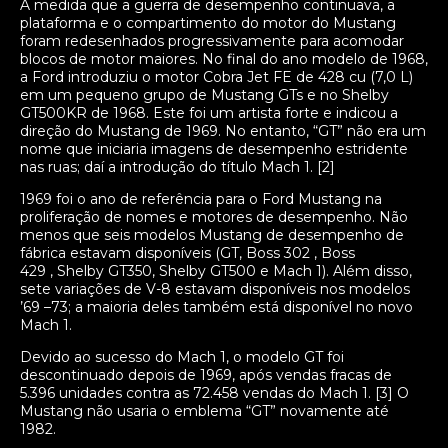
À medida que a guerra de desempenho continuava, a
plataforma e o compartimento do motor do Mustang
foram redesenhados progressivamente para acomodar
blocos de motor maiores. No final do ano modelo de 1968,
a Ford introduziu o motor Cobra Jet FE de 428 cu (7,0 L)
em um pequeno grupo de Mustang GTs e no Shelby
GT500KR de 1968. Este foi um artista forte e indicou a
direção do Mustang de 1969. No entanto, “GT” não era um
nome que iniciaria imagens de desempenho estridente
nas ruas; daí a introdução do título Mach 1. [2]
1969 foi o ano de referência para o Ford Mustang na
proliferação de nomes e motores de desempenho. Não
menos que seis modelos Mustang de desempenho de
fábrica estavam disponíveis (GT, Boss 302 , Boss
429 , Shelby GT350, Shelby GT500 e Mach 1). Além disso,
sete variações de V-8 estavam disponíveis nos modelos
’69 –73; a maioria deles também está disponível no novo
Mach 1.
Devido ao sucesso do Mach 1, o modelo GT foi
descontinuado depois de 1969, após vendas fracas de
5.396 unidades contra as 72.458 vendas do Mach 1. [3] O
Mustang não usaria o emblema “GT” novamente até
1982.