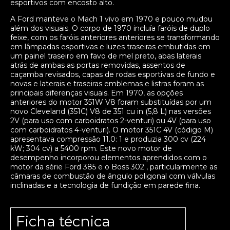
esportivos com encosto alto.
A Ford manteve o Mach 1 vivo em 1970 e pouco mudou
além dos visuais. O corpo de 1970 incluía faróis de duplo
feixe, com os faróis anteriores anteriores se transformando
em lâmpadas esportivas e luzes traseiras embutidas em
um painel traseiro em favo de mel preto, abas laterais
atrás de ambas as portas removidas, assentos de
caçamba revisados, capas de rodas esportivas de fundo e
novas e laterais e traseiras emblemas e listras foram as
principais diferenças visuais. Em 1970, as opções
anteriores do motor 351W V8 foram substituídas por um
novo Cleveland (351C) V8 de 351 cu in (5,8 L) nas versões
2V (para uso com carboidratos 2-venturi) ou 4V (para uso
com carboidratos 4-venturi). O motor 351C 4V (código M)
apresentava compressão 11.0: 1 e produzia 300 cv (224
kW; 304 cv) a 5400 rpm. Este novo motor de
desempenho incorporou elementos aprendidos com o
motor da série Ford 385 e o Boss 302 , particularmente as
câmaras de combustão de ângulo poligonal com válvulas
inclinadas e a tecnologia de fundição em parede fina.
Ficha técnica