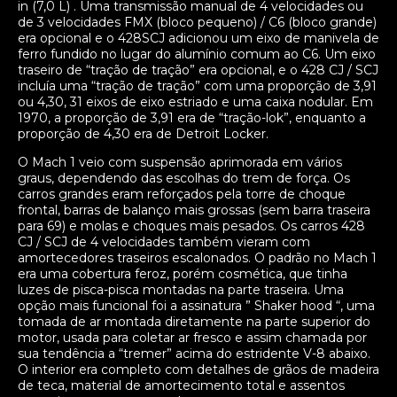
in (7,0 L) . Uma transmissão manual de 4 velocidades ou
de 3 velocidades FMX (bloco pequeno) / C6 (bloco grande)
era opcional e o 428SCJ adicionou um eixo de manivela de
ferro fundido no lugar do alumínio comum ao C6. Um eixo
traseiro de “tração de tração” era opcional, e o 428 CJ / SCJ
incluía uma “tração de tração” com uma proporção de 3,91
ou 4,30, 31 eixos de eixo estriado e uma caixa nodular. Em
1970, a proporção de 3,91 era de “tração-lok”, enquanto a
proporção de 4,30 era de Detroit Locker.
O Mach 1 veio com suspensão aprimorada em vários
graus, dependendo das escolhas do trem de força. Os
carros grandes eram reforçados pela torre de choque
frontal, barras de balanço mais grossas (sem barra traseira
para 69) e molas e choques mais pesados. Os carros 428
CJ / SCJ de 4 velocidades também vieram com
amortecedores traseiros escalonados. O padrão no Mach 1
era uma cobertura feroz, porém cosmética, que tinha
luzes de pisca-pisca montadas na parte traseira. Uma
opção mais funcional foi a assinatura ” Shaker hood “, uma
tomada de ar montada diretamente na parte superior do
motor, usada para coletar ar fresco e assim chamada por
sua tendência a “tremer” acima do estridente V-8 abaixo.
O interior era completo com detalhes de grãos de madeira
de teca, material de amortecimento total e assentos