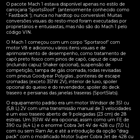
O pacote Mach 1 estava disponível apenas no estilo de
carroçaria ‘SportsRoof’ (anteriormente conhecido como
‘ Fastback ‘); nunca no hardtop ou conversível. Muitas
conversões visuais do resto-mod foram executadas por
proprietários e entusiastas, mas não são do Mach 1 pelo
código VIN.
O Mach 1 começou com um corpo ‘Sportsroof’ com
motor V8 e adicionou vários itens visuais e de
aprimoramento de desempenho, como tratamento de
capô preto fosco com pinos de capô, capuz de capuz
(incluindo capuz Shaker opcional), suspensão de
competição, tampa de gás cromada, rodas revisadas
com pneus Goodyear Polyglas , ponteiras de escape
cromadas (exceto 351W 2V), interior de luxo, spoiler
opcional do queixo e do revendedor, spoiler do deck
traseiro e persianas das janelas traseiras (SportSlats).
O equipamento padrão era um motor Windsor de 351 cu
(5,8 L) 2V com uma transmissão manual de 3 velocidades
e um eixo traseiro aberto de 9 polegadas (23 cm) de 28
estrias. Um 351W 4V era opcional, assim como um FE de
390 cu (6,4 L) e o enorme Cobra Jet 4V de 428 cu (7,0 L)
com ou sem Ram Air, e até a introdução da opção “drag
pack” com o modificado Motor Super Cobra Jet de 428 cu